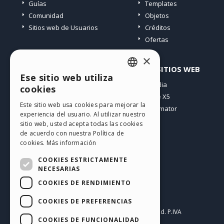
Guías
Templates
Comunidad
Objetos
Sitios web de Usuarios
Créditos
Ofertas
×
PERFIL
OTROS SITIOS WEB
Ese sitio web utiliza
ENGLISH
Mis post
Incomedia
cookies
Mis licencias
WebSite X5
ITALIAN
Este sitio web usa cookies para mejorar la
Mis download
WebAnimator
experiencia del usuario. Al utilizar nuestro
GERMAN
Espacio Web
sitio web, usted acepta todas las cookies
SPANISH
Mis Créditos
de acuerdo con nuestra Política de
cookies.
Más información
PORTUGUESE
COOKIES ESTRICTAMENTE
POLISH
NECESARIAS
COOKIES DE RENDIMIENTO
RUSSIAN
Español
FRENCH
COOKIES DE PREFERENCIAS
Incomedia s.r.l.
Copyright © 2026
All rights reserved. P.IVA
COOKIES DE FUNCIONALIDAD
IT07514640015