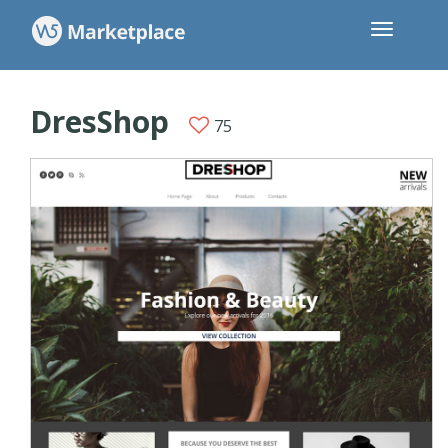
DresShop
75