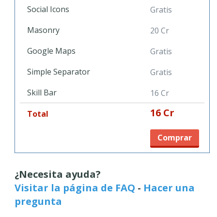
disponibles en el pie de página. ¡Presente y vende sus trabajos
Social Icons
Gratis
con esta template increíble!
Masonry
20 Cr
Google Maps
Gratis
Simple Separator
Gratis
Skill Bar
16 Cr
16 Cr
Total
Comprar
¿Necesita ayuda?
Visitar la página de FAQ
-
Hacer una
pregunta