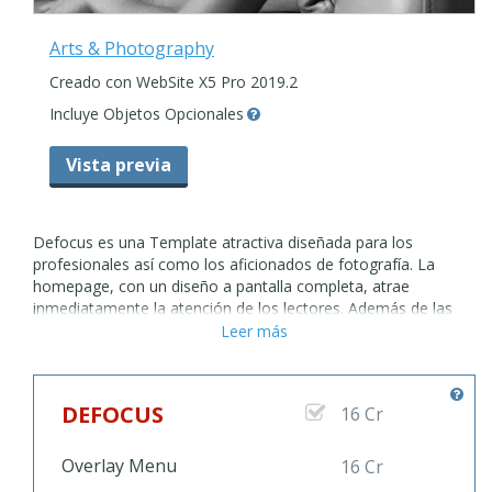
Arts & Photography
Creado con WebSite X5 Pro 2019.2
Incluye Objetos Opcionales
Vista previa
Defocus es una Template atractiva diseñada para los
profesionales así como los aficionados de fotografía. La
homepage, con un diseño a pantalla completa, atrae
inmediatamente la atención de los lectores. Además de las
páginas clásicas, donde puede insertar sus competencias,
Leer más
galerías en estilo Masonry y todas las informaciones sobre
usted, Defocus también tiene una sección para el e-
commerce: un negocio en línea completamente
DEFOCUS
16 Cr
personalizable donde vender sus fotos o sus servicios. En
esta sección puede insertar un catalogo de sus productos, y
siempre está posible controlar el estado del carrito de la
Overlay Menu
16 Cr
compra en el menú overlay. Los iconos sociales están