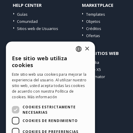
HELP CENTER
MARKETPLACE
Guías
Templates
Comunidad
Objetos
Sitios web de Usuarios
Créditos
Ofertas
×
PERFIL
OTROS SITIOS WEB
Ese sitio web utiliza
ENGLISH
Mis post
Incomedia
cookies
Mis licencias
WebSite X5
ITALIAN
Este sitio web usa cookies para mejorar la
Mis download
WebAnimator
experiencia del usuario. Al utilizar nuestro
GERMAN
Espacio Web
sitio web, usted acepta todas las cookies
SPANISH
Mis Créditos
de acuerdo con nuestra Política de
cookies.
Más información
PORTUGUESE
COOKIES ESTRICTAMENTE
POLISH
NECESARIAS
COOKIES DE RENDIMIENTO
RUSSIAN
Español
FRENCH
COOKIES DE PREFERENCIAS