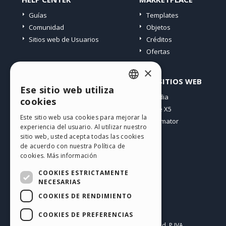
Guías
Templates
Comunidad
Objetos
Sitios web de Usuarios
Créditos
Ofertas
×
PERFIL
OTROS SITIOS WEB
Ese sitio web utiliza
ENGLISH
Mis post
Incomedia
cookies
Mis licencias
WebSite X5
ITALIAN
Este sitio web usa cookies para mejorar la
Mis download
WebAnimator
experiencia del usuario. Al utilizar nuestro
GERMAN
Espacio Web
sitio web, usted acepta todas las cookies
SPANISH
Mis Créditos
de acuerdo con nuestra Política de
cookies.
Más información
PORTUGUESE
COOKIES ESTRICTAMENTE
POLISH
NECESARIAS
COOKIES DE RENDIMIENTO
RUSSIAN
Español
FRENCH
COOKIES DE PREFERENCIAS
Incomedia s.r.l.
Copyright © 2026
All rights reserved. P.IVA