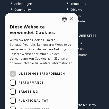
Anleitungen
Templates
Community
Objekte
Websites von Nutzern
Credits
×
Angebote
Diese Webseite
ENGLISH
verwendet Cookies.
PROFIL
ANDERE WEBSITES
ITALIAN
Wir verwenden Cookies, um die
Meine Beiträge
Incomedia
Benutzerfreundlichkeit unserer Website zu
GERMAN
Meine Lizenz
WebSite X5
verbessern. Durch die weitere Nutzung
SPANISH
unserer Webseite stimmen Sie der
Download
WebAnimator
Verwendung von Cookies gemäß unserer
Webhosting
PORTUGUESE
Cookie-Richtlinie zu.
Weitere Informationen
Meine Credits
POLISH
UNBEDINGT ERFORDERLICH
RUSSIAN
PERFORMANCE
FRENCH
TARGETING
Deutsch
FUNKTIONALITÄT
Incomedia s.r.l.
Copyright © 2026
Alle Rechte vorbehalten. P.IVA