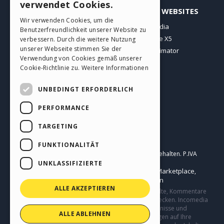
verwendet Cookies.
PROFIL
ANDERE WEBSITES
ITALIAN
Wir verwenden Cookies, um die
Meine Beiträge
Incomedia
Benutzerfreundlichkeit unserer Website zu
GERMAN
Meine Lizenz
WebSite X5
verbessern. Durch die weitere Nutzung
SPANISH
unserer Webseite stimmen Sie der
Download
WebAnimator
Verwendung von Cookies gemäß unserer
Webhosting
PORTUGUESE
Cookie-Richtlinie zu.
Weitere Informationen
Meine Credits
POLISH
UNBEDINGT ERFORDERLICH
RUSSIAN
PERFORMANCE
FRENCH
TARGETING
Deutsch
FUNKTIONALITÄT
Incomedia s.r.l.
Copyright © 2026
Alle Rechte vorbehalten. P.IVA
IT07514640015
UNKLASSIFIZIERTE
Help Center / Marketplace
Nutzungsbedingungen WebSite X5:
,
Templates
Objects
Datenschutzbestimmungen
,
|
ALLE AKZEPTIEREN
Diese Seite enthält von Benutzern eingereichte Inhalte, Kommentare
und Meinungen und besteht nur zu Informationszwecken. Incomedia
lehnt jegliche Haftung für die Handlungen, Versäumnisse und
ALLE ABLEHNEN
Verhalten von Dritten in Verbindung mit oder bezogen auf Ihre