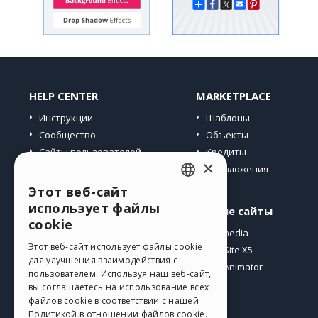
HELP CENTER
MARKETPLACE
Инструкции
Шаблоны
Сообщество
Объекты
Сайты пользователей
Кредиты
×
Предложения
Этот веб-сайт
ENGLISH
использует файлы
Профиль
Другие сайты
ITALIAN
cookie
Мои посты
Incomedia
GERMAN
Этот веб-сайт использует файлы cookie
Мои лицензии
WebSite X5
для улучшения взаимодействия с
Загрузить
WebAnimator
SPANISH
пользователем. Используя наш веб-сайт,
Веб-хостинг
вы соглашаетесь на использование всех
PORTUGUESE
файлов cookie в соответствии с нашей
Мои кредиты
Политикой в ​​отношении файлов cookie.
POLISH