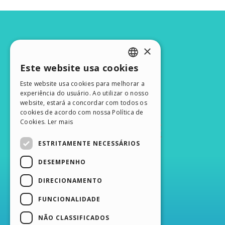
×
Este website usa cookies
ENGLISH
Este website usa cookies para melhorar a
ITALIAN
experiência do usuário. Ao utilizar o nosso
website, estará a concordar com todos os
GERMAN
cookies de acordo com nossa Política de
Cookies.
Ler mais
SPANISH
PORTUGUESE
ESTRITAMENTE NECESSÁRIOS
POLISH
DESEMPENHO
RUSSIAN
DIRECIONAMENTO
FRENCH
FUNCIONALIDADE
NÃO CLASSIFICADOS