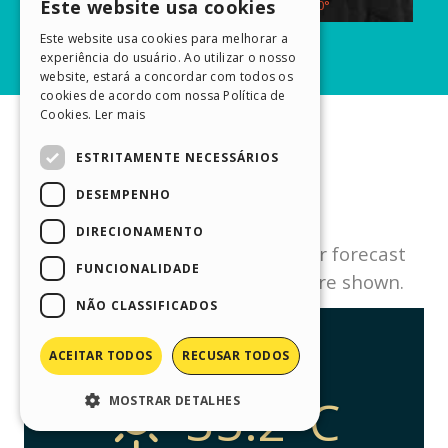
Este website usa cookies
ENGLISH
Este website usa cookies para melhorar a
ITALIAN
experiência do usuário. Ao utilizar o nosso
website, estará a concordar com todos os
GERMAN
cookies de acordo com nossa Política de
Cookies.
Ler mais
SPANISH
PORTUGUESE
ESTRITAMENTE NECESSÁRIOS
POLISH
DESEMPENHO
RUSSIAN
DIRECIONAMENTO
FRENCH
FUNCIONALIDADE
NÃO CLASSIFICADOS
ACEITAR TODOS
RECUSAR TODOS
MOSTRAR DETALHES