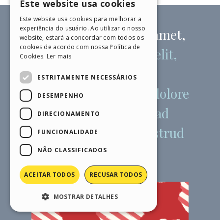
Este website usa cookies
ENGLISH
Este website usa cookies para melhorar a
ITALIAN
experiência do usuário. Ao utilizar o nosso
website, estará a concordar com todos os
GERMAN
cookies de acordo com nossa Política de
Cookies.
Ler mais
SPANISH
PORTUGUESE
ESTRITAMENTE NECESSÁRIOS
POLISH
DESEMPENHO
RUSSIAN
DIRECIONAMENTO
FRENCH
FUNCIONALIDADE
NÃO CLASSIFICADOS
ACEITAR TODOS
RECUSAR TODOS
MOSTRAR DETALHES