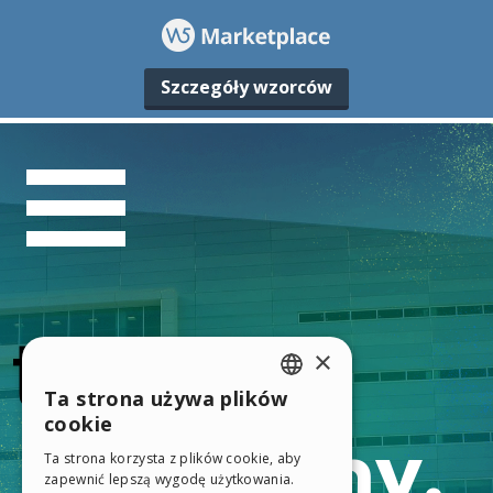
Szczegóły wzorców
×
Ta strona używa plików
ENGLISH
cookie
ITALIAN
Ta strona korzysta z plików cookie, aby
zapewnić lepszą wygodę użytkowania.
GERMAN