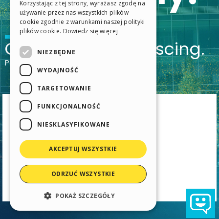
Korzystając z tej strony, wyrażasz zgodę na
SPANISH
używanie przez nas wszystkich plików
cookie zgodnie z warunkami naszej polityki
PORTUGUESE
plików cookie.
Dowiedz się więcej
POLISH
NIEZBĘDNE
RUSSIAN
WYDAJNOŚĆ
FRENCH
TARGETOWANIE
FUNKCJONALNOŚĆ
NIESKLASYFIKOWANE
AKCEPTUJ WSZYSTKIE
ODRZUĆ WSZYSTKIE
POKAŻ SZCZEGÓŁY