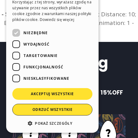
Korzystając z tej strony, wyrażasz zgodę na
SPANISH
używanie przez nas wszystkich plików
cookie zgodnie z warunkami naszej polityki
PORTUGUESE
plików cookie.
Dowiedz się więcej
POLISH
NIEZBĘDNE
RUSSIAN
WYDAJNOŚĆ
FRENCH
TARGETOWANIE
FUNKCJONALNOŚĆ
NIESKLASYFIKOWANE
AKCEPTUJ WSZYSTKIE
ODRZUĆ WSZYSTKIE
POKAŻ SZCZEGÓŁY