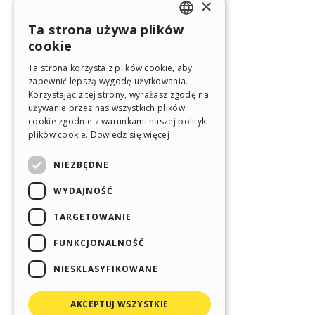
×
Ta strona używa plików
ENGLISH
cookie
ITALIAN
Ta strona korzysta z plików cookie, aby
zapewnić lepszą wygodę użytkowania.
GERMAN
Korzystając z tej strony, wyrażasz zgodę na
SPANISH
używanie przez nas wszystkich plików
cookie zgodnie z warunkami naszej polityki
PORTUGUESE
plików cookie.
Dowiedz się więcej
POLISH
NIEZBĘDNE
RUSSIAN
WYDAJNOŚĆ
FRENCH
TARGETOWANIE
FUNKCJONALNOŚĆ
NIESKLASYFIKOWANE
AKCEPTUJ WSZYSTKIE