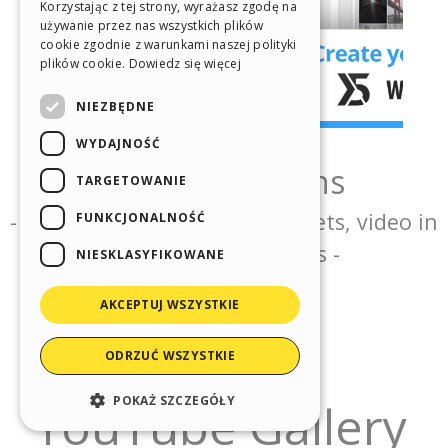
Korzystając z tej strony, wyrażasz zgodę na
SPANISH
używanie przez nas wszystkich plików
cookie zgodnie z warunkami naszej polityki
PORTUGUESE
plików cookie.
Dowiedz się więcej
POLISH
NIEZBĘDNE
RUSSIAN
WYDAJNOŚĆ
FRENCH
TARGETOWANIE
FUNKCJONALNOŚĆ
NIESKLASYFIKOWANE
AKCEPTUJ WSZYSTKIE
ODRZUĆ WSZYSTKIE
POKAŻ SZCZEGÓŁY