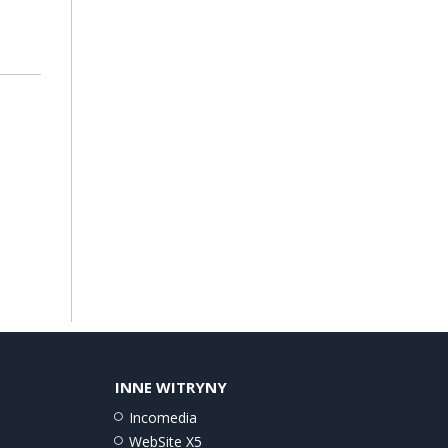
INNE WITRYNY
Incomedia
WebSite X5