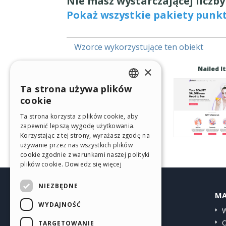
Nie masz wystarczającej liczb
Pokaż wszystkie pakiety punk
Wzorce wykorzystujące ten obiekt
×
Vino
Nailed It
Ta strona używa plików
ENGLISH
cookie
ITALIAN
Ta strona korzysta z plików cookie, aby
zapewnić lepszą wygodę użytkowania.
GERMAN
Korzystając z tej strony, wyrażasz zgodę na
SPANISH
używanie przez nas wszystkich plików
cookie zgodnie z warunkami naszej polityki
PORTUGUESE
plików cookie.
Dowiedz się więcej
POLISH
NIEZBĘDNE
HELP CENTER
MA
RUSSIAN
WYDAJNOŚĆ
Przewodniki
W
FRENCH
Społeczność
O
TARGETOWANIE