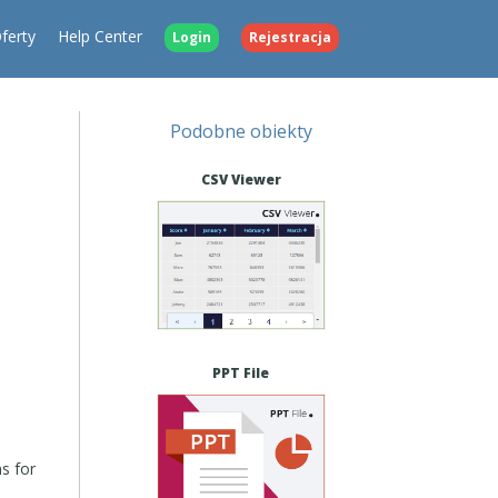
ferty
Help Center
Login
Rejestracja
Podobne obiekty
CSV Viewer
PPT File
ns for