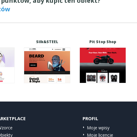
y punktów, aby kupić ten obiekt?
tów
Silk&STEEL
Pit Stop Shop
RKETPLACE
PROFIL
zorce
Moje wpisy
biekty
Moje licencje