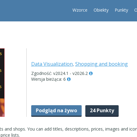
Wzorce
Obiekty
Punkty
O
Data Visualization
,
Shopping and booking
Zgodność: v2024.1 - v2026.2
Wersja bieżąca: 6
Podgląd na żywo
24 Punkty
ts and shops. You can add titles, descriptions, prices, images and ico
rice lists.