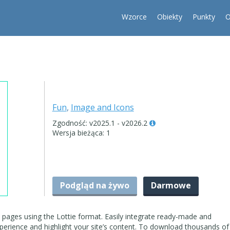
Wzorce
Obiekty
Punkty
O
Fun
,
Image and Icons
Zgodność: v2025.1 - v2026.2
Wersja bieżąca: 1
Podgląd na żywo
Darmowe
pages using the Lottie format. Easily integrate ready-made and
erience and highlight your site’s content. To download thousands of