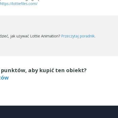
https://lottiefiles.com/
dzieć, jak używać Lottie Animation?
Przeczytaj poradnik
.
y punktów, aby kupić ten obiekt?
tów