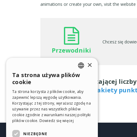
animations or create your own, visit the website
Chcesz się dowie
Przewodniki
×
Ta strona używa plików
ENGLISH
Nie masz wystarczającej liczb
cookie
ITALIAN
Pokaż wszystkie pakiety punk
Ta strona korzysta z plików cookie, aby
zapewnić lepszą wygodę użytkowania.
GERMAN
Korzystając z tej strony, wyrażasz zgodę na
SPANISH
używanie przez nas wszystkich plików
cookie zgodnie z warunkami naszej polityki
PORTUGUESE
plików cookie.
Dowiedz się więcej
POLISH
NIEZBĘDNE