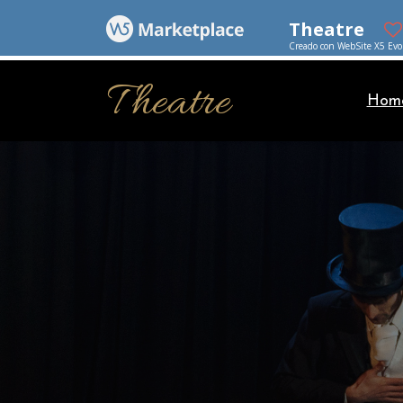
Theatre
Creado con WebSite X5 Evo