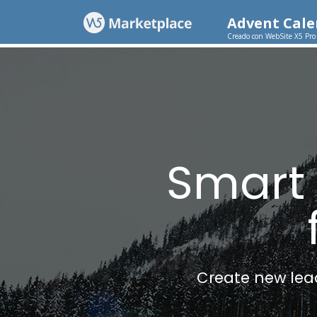
Advent Cal
Creado con WebSite X5 Pro