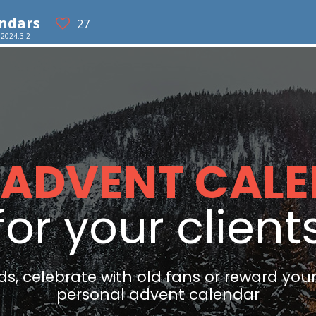
endars
27
 2024.3.2