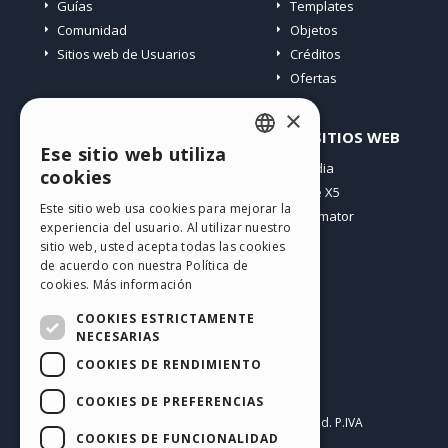
Guías
Templates
Comunidad
Objetos
Sitios web de Usuarios
Créditos
Ofertas
×
PERFIL
OTROS SITIOS WEB
Ese sitio web utiliza
ENGLISH
Mis post
Incomedia
cookies
Mis licencias
WebSite X5
ITALIAN
Este sitio web usa cookies para mejorar la
Mis download
WebAnimator
experiencia del usuario. Al utilizar nuestro
GERMAN
Espacio Web
sitio web, usted acepta todas las cookies
SPANISH
Mis Créditos
de acuerdo con nuestra Política de
cookies.
Más información
PORTUGUESE
COOKIES ESTRICTAMENTE
POLISH
NECESARIAS
COOKIES DE RENDIMIENTO
RUSSIAN
Español
FRENCH
COOKIES DE PREFERENCIAS
Incomedia s.r.l.
Copyright © 2026
All rights reserved. P.IVA
COOKIES DE FUNCIONALIDAD
IT07514640015