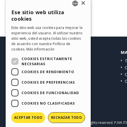
×
Ese sitio web utiliza
ENGLISH
cookies
ITALIAN
Este sitio web usa cookies para mejorar la
experiencia del usuario. Al utilizar nuestro
GERMAN
sitio web, usted acepta todas las cookies
SPANISH
de acuerdo con nuestra Política de
cookies.
Más información
HELP CENTER
MA
PORTUGUESE
COOKIES ESTRICTAMENTE
Guías
T
POLISH
NECESARIAS
Comunidad
O
COOKIES DE RENDIMIENTO
RUSSIAN
Sitios web de Usuarios
C
O
FRENCH
COOKIES DE PREFERENCIAS
COOKIES DE FUNCIONALIDAD
COOKIES NO CLASIFICADAS
ACEPTAR TODO
RECHAZAR TODO
Copyright © 2026
Incomedia s.r.l.
All rights reserved. P.IVA 