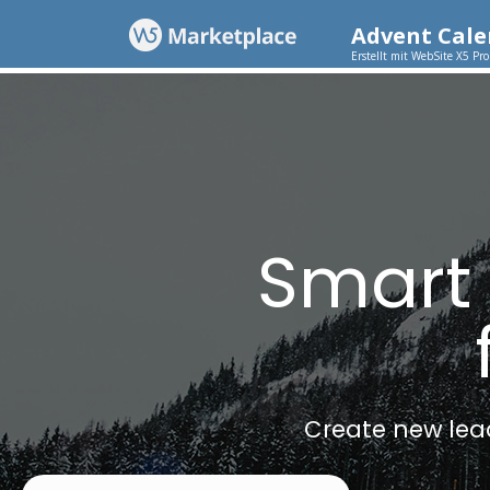
Advent Cal
Erstellt mit WebSite X5 Pr