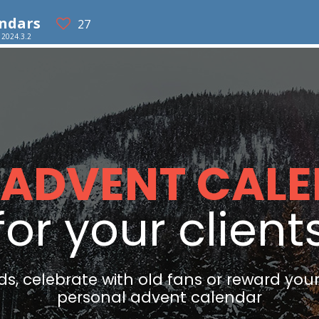
endars
27
o 2024.3.2