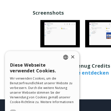
Screenshots
×
Diese Webseite
Haben Sie nicht genug Credits 
ENGLISH
verwendet Cookies.
Alle Creditspakete entdecken
ITALIAN
Wir verwenden Cookies, um die
Benutzerfreundlichkeit unserer Website zu
GERMAN
verbessern. Durch die weitere Nutzung
SPANISH
unserer Webseite stimmen Sie der
Verwendung von Cookies gemäß unserer
PORTUGUESE
Cookie-Richtlinie zu.
Weitere Informationen
POLISH